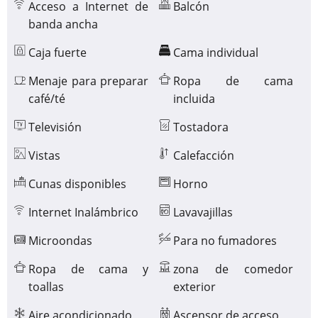
Acceso a Internet de
Balcón
la
banda ancha
izquierda
o
Caja fuerte
Cama individual
a
la
Menaje para preparar
Ropa de cama
derecha,
café/té
incluida
o
Televisión
Tostadora
pulse
los
Vistas
Calefacción
botones
Cunas disponibles
Horno
siguiente
y
Internet Inalámbrico
Lavavajillas
anterior.
Microondas
Para no fumadores
Ropa de cama y
zona de comedor
toallas
exterior
Aire acondicionado
Ascensor de acceso